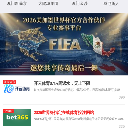
发布日期：2024.02.02
各代理商伙伴：
受多方不利因素影响，2023年生命科学科研试剂耗
品行业的发展陷入低迷状态，市场竞争压力不断增大，
即使是在此不利的情况下，各位代理商伙伴仍然坚定地
选择与7790必发集团官网入口同行，并取得了可观的业
绩上涨。为感谢代理商伙伴对7790必发集团官网入口产