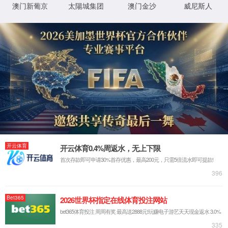
关于7790必发集团官网入口
SCI文献引用超1500篇
涵盖
Nature、Science、STTT、Molecular Cancer、Nature
Cancer、Nature Communications
等顶级期刊。
CELLCOOK7790必发集团官网入口细胞库优势
：