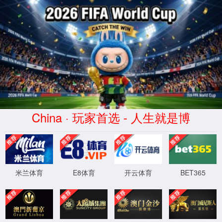
中国·7790必发集团(股份有限公司)-官方网站
公司动态
科研人开学福利：350+细胞系套餐
￥980，另有细胞免费领！
发布日期：2025.08.29