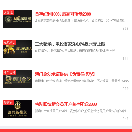
✅ 来源清晰：权威机构引种，确证无改造；
✅ 身份确定：STR鉴定匹配度 ≥ 85%；
✅ 规范生产：高标准细胞房，严格操作流程；
✅ 完善质检：涵盖活力、身份、形态、细菌/真菌/支原体污
染等。
近年不断向抗体与类器官拓展，形成了
细胞+抗体+类器官
平台联合发展模式
。
开学季特惠
1